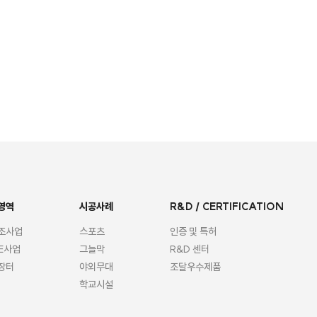
영역
시공사례
R&D / CERTIFICATION
조사업
스포츠
인증 및 특허
FE사업
그늘막
R&D 센터
장터
야외무대
조달우수제품
학교시설