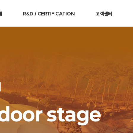
례
R&D / CERTIFICATION
고객센터
인증 및 특허
사업장소개
R&D 센터
Q&A문의
대
조달우수제품
설
례
tdoor stage