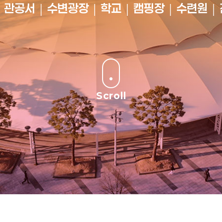
｜관공서｜수변광장｜학교｜캠핑장｜수련원｜
Scroll