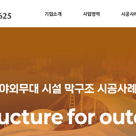
기업소개
사업영역
시공사
625
CEO 인사말
막구조사업
스포츠
회사소개
ETFE사업
그늘막
ESG
나라장터
야외무
학교시
야외무대 시설 막구조 시공사
ructure for ou