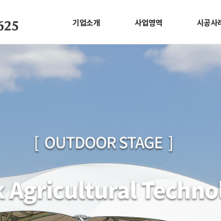
기업소개
사업영역
시공사
625
CEO 인사말
막구조사업
스포츠
회사소개
ETFE사업
그늘막
ESG
나라장터
야외무
학교시