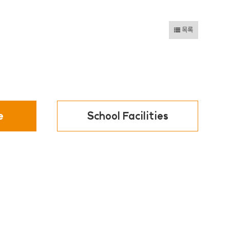
목록
e
School Facilities